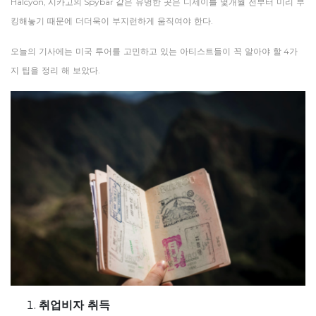
Halcyon,
시카고의
Spybar
같은
유명한
곳은
디제이를
몇개월
전부터
미리
부
킹해놓기
때문에
더더욱이
부지런하게
움직여야
한다
.
오늘의
기사에는
미국
투어를
고민하고
있는
아티스트들이
꼭
알아야
할
4
가
지
팁을
정리
해
보았다
.
취업비자 취득