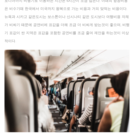
포니아까지
비행기로
이동하는
시간은
6
시간이
조금
넘는다
.
이때의
항공비용
은
비수기때
한국에서
미국까지
왕복으로
가는
비용과
거의
맞먹는
비용이다
.
뉴욕과
시카고
같은도시는
보스톤이나
신시나티
같은
도시보다
여행비용
자체
가
비싸기
때문에
공연비에
표값을
더해
조금
더
비싸게
받는것이
좋으며
,
비행
기
표값이
싼
지역은
표값을
포함한
공연비를
조금
줄여
제안을
하는것이
이상
적이다
.