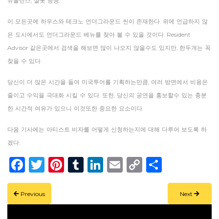
뉴올린스
,
샬롯
등등
..
이
모든곳에
하우스와
테크노
언더그라운드
씬이
존재한다
.
위에
언급하지
않
은
도시에서도
언더그라운드
베뉴를
찾아
볼
수
있을
것이다
. Resident
Advisor
같은곳에서
검색을
해보면
많이
나오지
않을수도
있지만
,
한두개는
꼭
찾을
수
있다
.
당신이
더
많은
시간을
들여
미국투어를
기획하는만큼
,
여러
방면에서
비용은
줄이고
수익을
극대화
시킬
수
있다
.
또한
,
당신의
공연을
홍보할수
있는
충분
한
시간적
여유가
있으니
이것또한
중요한
요소이다
.
다음
기사에는
아티스트
비자를
어떻게
신청하는지에
대해
다루어
보도록
하
겠다
.
Facebook
Twitter
Pinterest
Tumblr
LinkedIn
Email
Copy
Share
Link
Previous
Next