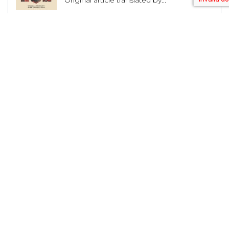
Original article translated by...
Global Vibe Radio 371 Feat. Modus (Live
at WORK x Dirty Epic, Los Angeles)
Original article translated by...
House Producer Lex Luca Unveils His
Musical Journey and Upcoming Releases
Original article translated by...
Shadow Wulf Releases it’s 42nd Release