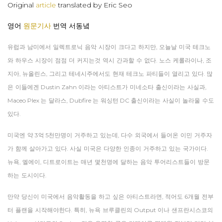
Original
article
translated by Eric Seo
영어
원문기사
번역 서동녘
유럽과
남미에서
일렉트로닉
음악
시장이
크다고
하지만
,
오늘날
미국
테크노
와
하우스
시장이
점점
더
커지는것
역시
간과할
수
없다
.
노스
케롤라이나
,
조
지아
,
뉴올린스
,
그리고
테네시주에서도
현재
테크노
파티들이
열리고
있다
.
많
은
이들에겐
Dustin Zahn
이라는
아티스트가
미네소타
출신이라는
사실과
,
Maceo Plex
는
달라스
, Dubfire
는
워싱턴
DC
출신이라는
사실이
놀라울
수도
있다
.
미국엔
약
3
억
5
천만명이
거주하고
있는데
,
다수
외국에서
들어온
이민
거주자
가
함께
살아가고
있다
.
사실
미국은
다양한
인종이
거주하고
있는
국가이다
.
뉴욕
,
엘에이
,
디트로이트는
매년
몇천명에
달하는
음악
투어리스트들이
방문
하는
도시이다
.
만약
당신이
미국에서
음악활동을
하고
싶은
아티스트라면
,
적어도
6
개월
전부
터
플랜을
시작해야한다
.
특히
,
뉴욕
브루클린의
Output
이나
샌프란시스코의