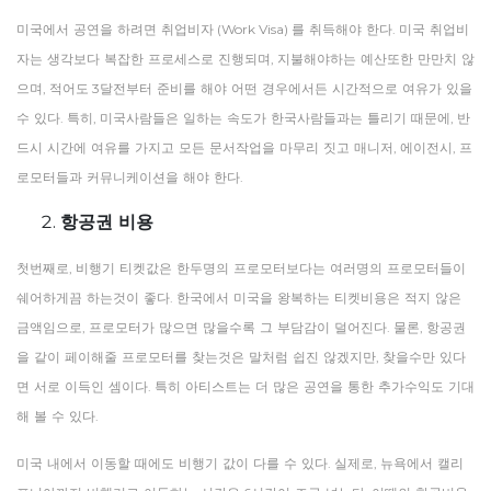
미국에서
공연을
하려면
취업비자
(Work Visa)
를
취득해야
한다
.
미국
취업비
자는
생각보다
복잡한
프로세스로
진행되며
,
지불해야하는
예산또한
만만치
않
으며
,
적어도
3
달전부터
준비를
해야
어떤
경우에서든
시간적으로
여유가
있을
수
있다
.
특히
,
미국사람들은
일하는
속도가
한국사람들과는
틀리기
때문에
,
반
드시
시간에
여유를
가지고
모든
문서작업을
마무리
짓고
매니저
,
에이전시
,
프
로모터들과
커뮤니케이션을
해야
한다
.
항공권 비용
첫번째로
,
비행기
티켓값은
한두명의
프로모터보다는
여러명의
프로모터들이
쉐어하게끔
하는것이
좋다
.
한국에서
미국을
왕복하는
티켓비용은
적지
않은
금액임으로
,
프로모터가
많으면
많을수록
그
부담감이
덜어진다
.
물론
,
항공권
을
같이
페이해줄
프로모터를
찾는것은
말처럼
쉽진
않겠지만
,
찾을수만
있다
면
서로
이득인
셈이다
.
특히
아티스트는
더
많은
공연을
통한
추가수익도
기대
해
볼
수
있다
.
미국
내에서
이동할
때에도
비행기
값이
다를
수
있다
.
실제로
,
뉴욕에서
캘리