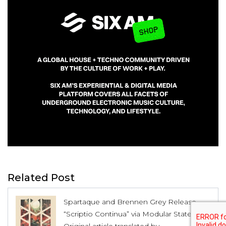
Related Post
Spartaque and Brennen Grey Release
“Scriptio Continua” via Modular States