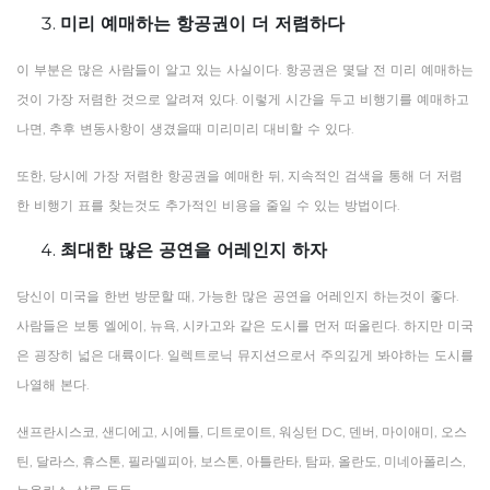
미리 예매하는 항공권이 더 저렴하다
이
부분은
많은
사람들이
알고
있는
사실이다
.
항공권은
몇달
전
미리
예매하는
것이
가장
저렴한
것으로
알려져
있다
.
이렇게
시간을
두고
비행기를
예매하고
나면
,
추후
변동사항이
생겼을때
미리미리
대비할
수
있다
.
또한
,
당시에
가장
저렴한
항공권을
예매한
뒤
,
지속적인
검색을
통해
더
저렴
한
비행기
표를
찾는것도
추가적인
비용을
줄일
수
있는
방법이다
.
최대한 많은 공연을 어레인지 하자
당신이
미국을
한번
방문할
때
,
가능한
많은
공연을
어레인지
하는것이
좋다
.
사람들은
보통
엘에이
,
뉴욕
,
시카고와
같은
도시를
먼저
떠올린다
.
하지만
미국
은
굉장히
넓은
대륙이다
.
일렉트로닉
뮤지션으로서
주의깊게
봐야하는
도시를
나열해
본다
.
샌프란시스코
,
샌디에고
,
시에틀
,
디트로이트
,
워싱턴
DC,
덴버
,
마이애미
,
오스
틴
,
달라스
,
휴스톤
,
필라델피아
,
보스톤
,
아틀란타
,
탐파
,
올란도
,
미네아폴리스
,